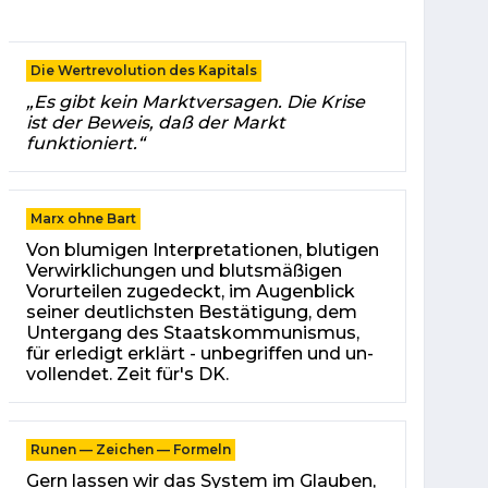
Die Wertrevolution des Kapitals
„Es gibt kein Marktversagen. Die Krise
ist der Beweis, daß der Markt
funktioniert.“
Marx ohne Bart
Von blu­mi­gen In­ter­pre­ta­tio­nen, blu­ti­gen
Ver­wirk­li­chun­gen und blutsmäßigen
Vorurteilen zugedeckt, im Au­gen­blick
sei­ner deut­lichs­ten Be­stä­ti­gung, dem
Un­ter­gang des Staats­kom­mu­nis­mus,
für er­le­digt erklärt - un­be­grif­fen und un­
voll­endet. Zeit für's DK.
Runen — Zeichen — Formeln
Gern lassen wir das Sys­tem im Glauben,