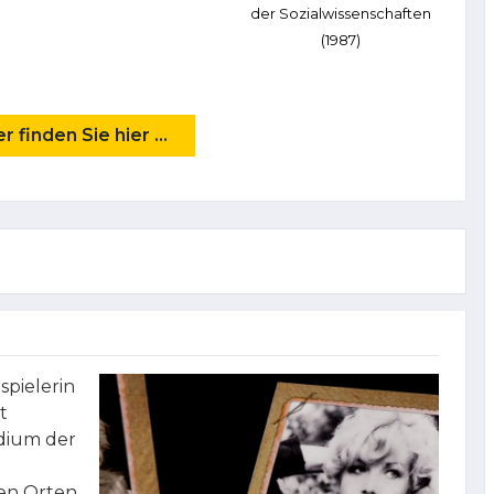
der Sozialwissenschaften
(1987)
 finden Sie hier ...
spielerin
t
dium der
len Orten