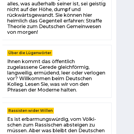
alles, was außerhalb seiner ist, sei geistig
nicht auf der Höhe, dumpf und
rückwärtsgewandt. Sie können hier
heimlich das Gegenteil erfahren: Straffe
Theorie zum Deutschen Gemein­wesen
von morgen!
Über die Lügenwörter
Ihnen kommt das öffentlich
zugelassene Gerede gleichförmig,
langweilig, ermüdend, leer oder verlogen
vor? Willkommen beim Deutschen
Kolleg. Lesen Sie, was wir von den
Phrasen der Moderne halten.
Rassisten wider Willen
Es ist er­bar­mungs­wür­dig, vom Völ­ki­
schen zum Ras­si­schen ab­stei­gen zu
müs­sen. Aber was bleibt den Deut­schen