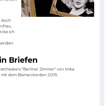
, doch
onfrau,
ecke ich
egenden
in Briefen
attheaters "Berliner Zimmer" von Imke
t mit dem Bismarckorden 2005.