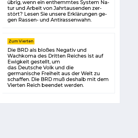
üb­rig, wenn ein ent­hemm­tes Sys­tem Na­
tur und Ar­beit von Jahr­tau­sen­den zer­
stört? Le­sen Sie un­se­re Er­klä­run­gen ge­
gen Rassen- und An­ti­ras­sen­wahn.
Zum Vierten
Die BRD als bloßes Negativ und
Wachkoma des Dritten Reiches ist auf
Ewigkeit gestellt, um
das Deutsche Volk und die
germanische Freiheit aus der Welt zu
schaffen. Die BRD muß deshalb mit dem
Vierten Reich beendet werden.