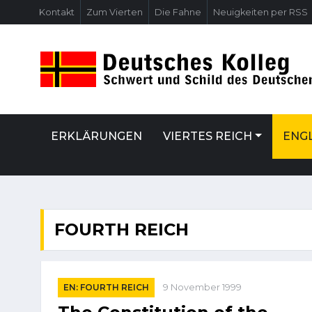
Kontakt
Zum Vierten
Die Fahne
Neuigkeiten per RSS
ERKLÄRUNGEN
VIERTES REICH
ENGL
FOURTH REICH
EN: FOURTH REICH
9 November 1999