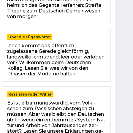
heimlich das Gegenteil erfahren: Straffe
Theorie zum Deutschen Gemein­wesen
von morgen!
Über die Lügenwörter
Ihnen kommt das öffentlich
zugelassene Gerede gleichförmig,
langweilig, ermüdend, leer oder verlogen
vor? Willkommen beim Deutschen
Kolleg. Lesen Sie, was wir von den
Phrasen der Moderne halten.
Rassisten wider Willen
Es ist er­bar­mungs­wür­dig, vom Völ­ki­
schen zum Ras­si­schen ab­stei­gen zu
müs­sen. Aber was bleibt den Deut­schen
üb­rig, wenn ein ent­hemm­tes Sys­tem Na­
tur und Ar­beit von Jahr­tau­sen­den zer­
stört? Le­sen Sie un­se­re Er­klä­run­gen ge­