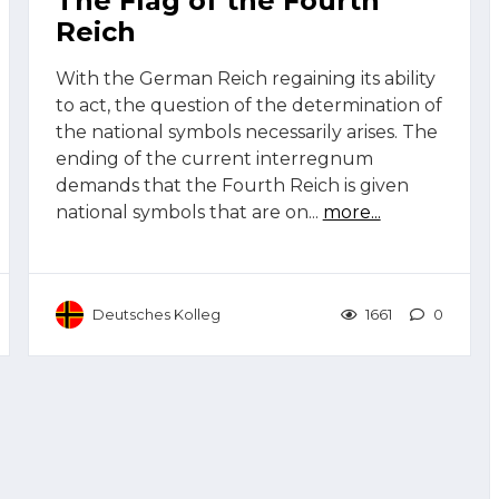
The Flag of the Fourth
Reich
With the German Reich regaining its ability
to act, the question of the determination of
the national symbols necessarily arises. The
ending of the current interregnum
demands that the Fourth Reich is given
national symbols that are on...
more...
Deutsches Kolleg
1661
0