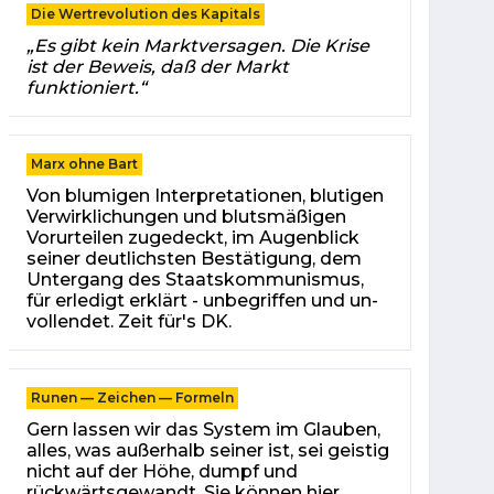
Die Wertrevolution des Kapitals
„Es gibt kein Marktversagen. Die Krise
ist der Beweis, daß der Markt
funktioniert.“
Marx ohne Bart
Von blu­mi­gen In­ter­pre­ta­tio­nen, blu­ti­gen
Ver­wirk­li­chun­gen und blutsmäßigen
Vorurteilen zugedeckt, im Au­gen­blick
sei­ner deut­lichs­ten Be­stä­ti­gung, dem
Un­ter­gang des Staats­kom­mu­nis­mus,
für er­le­digt erklärt - un­be­grif­fen und un­
voll­endet. Zeit für's DK.
Runen — Zeichen — Formeln
Gern lassen wir das Sys­tem im Glauben,
alles, was außerhalb seiner ist, sei geistig
nicht auf der Höhe, dumpf und
rückwärtsgewandt. Sie können hier