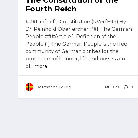
The Constitution of the
Fourth Reich
###Draft of a Constitution (RVerfE99) By
Dr. Reinhold Oberlercher ##I. The German
People ###Article 1. Definition of the
People (1) The German People is the free
community of Germanic tribes for the
protection of honour, life and possession
of...
more...
Deutsches Kolleg
999
0