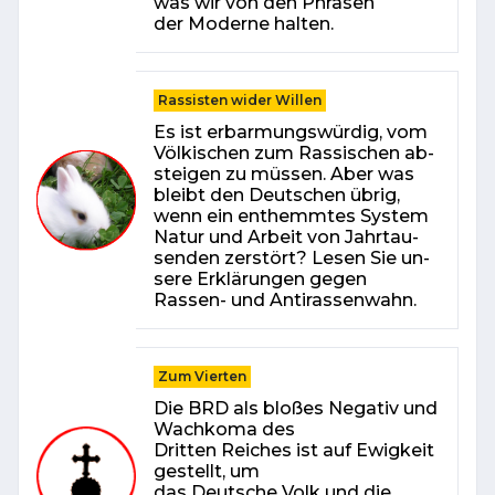
was wir von den Phrasen
der Moderne halten.
Rassisten wider Willen
Es ist er­bar­mungs­wür­dig, vom
Völ­ki­schen zum Ras­si­schen ab­
stei­gen zu müs­sen. Aber was
bleibt den Deut­schen üb­rig,
wenn ein ent­hemm­tes Sys­tem
Na­tur und Ar­beit von Jahr­tau­
sen­den zer­stört? Le­sen Sie un­
se­re Er­klä­run­gen ge­gen
Rassen- und An­ti­ras­sen­wahn.
Zum Vierten
Die BRD als bloßes Negativ und
Wachkoma des
Dritten Reiches ist auf Ewigkeit
gestellt, um
das Deutsche Volk und die