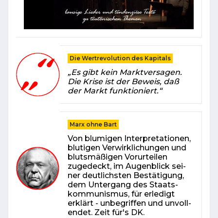
Die Wertrevolution des Kapitals
„Es gibt kein Marktversagen.
Die Krise ist der Beweis, daß
der Markt funktioniert.“
Marx ohne Bart
Von blu­mi­gen In­ter­pre­ta­tio­nen,
blu­ti­gen Ver­wirk­li­chun­gen und
blutsmäßigen Vorurteilen
zugedeckt, im Au­gen­blick sei­
ner deut­lichs­ten Be­stä­ti­gung,
dem Un­ter­gang des Staats­
kom­mu­nis­mus, für er­le­digt
erklärt - un­be­grif­fen und un­voll­
endet. Zeit für's DK.