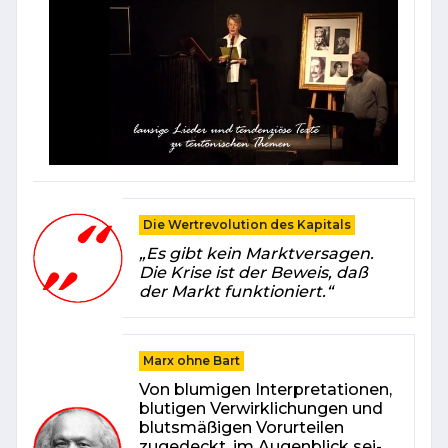
Die Wertrevolution des Kapitals
„Es gibt kein Marktversagen.
Die Krise ist der Beweis, daß
der Markt funktioniert.“
Marx ohne Bart
Von blu­mi­gen In­ter­pre­ta­tio­nen,
blu­ti­gen Ver­wirk­li­chun­gen und
blutsmäßigen Vorurteilen
zugedeckt, im Au­gen­blick sei­