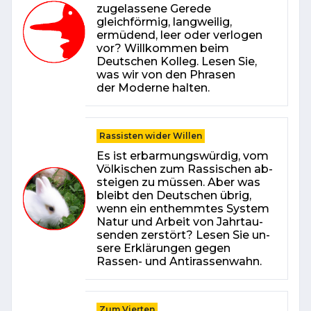
zugelassene Gerede
gleichförmig, langweilig,
ermüdend, leer oder verlogen
vor? Willkommen beim
Deutschen Kolleg. Lesen Sie,
was wir von den Phrasen
der Moderne halten.
Rassisten wider Willen
Es ist er­bar­mungs­wür­dig, vom
Völ­ki­schen zum Ras­si­schen ab­
stei­gen zu müs­sen. Aber was
bleibt den Deut­schen üb­rig,
wenn ein ent­hemm­tes Sys­tem
Na­tur und Ar­beit von Jahr­tau­
sen­den zer­stört? Le­sen Sie un­
se­re Er­klä­run­gen ge­gen
Rassen- und An­ti­ras­sen­wahn.
Zum Vierten