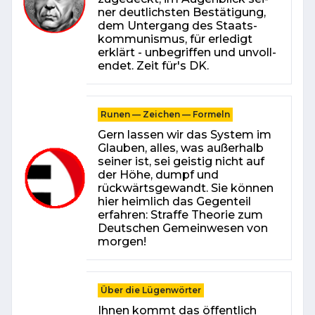
ner deut­lichs­ten Be­stä­ti­gung,
dem Un­ter­gang des Staats­
kom­mu­nis­mus, für er­le­digt
erklärt - un­be­grif­fen und un­voll­
endet. Zeit für's DK.
Runen — Zeichen — Formeln
Gern lassen wir das Sys­tem im
Glauben, alles, was außerhalb
seiner ist, sei geistig nicht auf
der Höhe, dumpf und
rückwärtsgewandt. Sie können
hier heimlich das Gegenteil
erfahren: Straffe Theorie zum
Deutschen Gemein­wesen von
morgen!
Über die Lügenwörter
Ihnen kommt das öffentlich