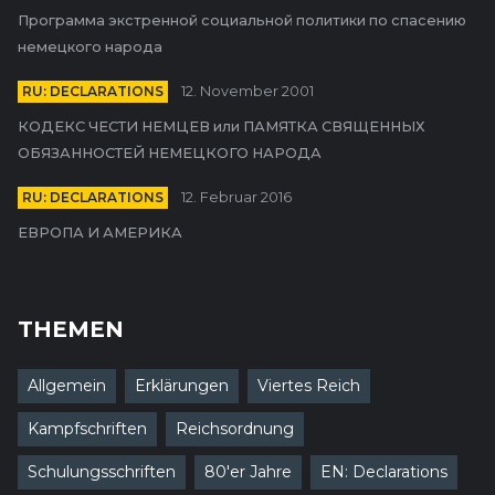
Программа экстренной социальной политики по спасению
немецкого народа
RU: DECLARATIONS
12. November 2001
КОДЕКС ЧЕСТИ НЕМЦЕВ или ПАМЯТКА СВЯЩЕННЫХ
ОБЯЗАННОСТЕЙ НЕМЕЦКОГО НАРОДА
RU: DECLARATIONS
12. Februar 2016
ЕВРОПА И АМЕРИКА
THEMEN
Allgemein
Erklärungen
Viertes Reich
Kampfschriften
Reichsordnung
Schulungsschriften
80'er Jahre
EN: Declarations