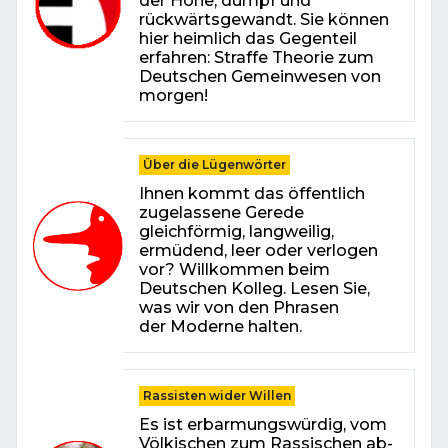
der Höhe, dumpf und
rückwärtsgewandt. Sie können
hier heimlich das Gegenteil
erfahren: Straffe Theorie zum
Deutschen Gemein­wesen von
morgen!
Über die Lügenwörter
Ihnen kommt das öffentlich
zugelassene Gerede
gleichförmig, langweilig,
ermüdend, leer oder verlogen
vor? Willkommen beim
Deutschen Kolleg. Lesen Sie,
was wir von den Phrasen
der Moderne halten.
Rassisten wider Willen
Es ist er­bar­mungs­wür­dig, vom
Völ­ki­schen zum Ras­si­schen ab­