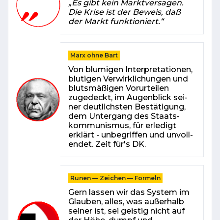
„Es gibt kein Marktversagen.
Die Krise ist der Beweis, daß
der Markt funktioniert.“
Marx ohne Bart
Von blu­mi­gen In­ter­pre­ta­tio­nen,
blu­ti­gen Ver­wirk­li­chun­gen und
blutsmäßigen Vorurteilen
zugedeckt, im Au­gen­blick sei­
ner deut­lichs­ten Be­stä­ti­gung,
dem Un­ter­gang des Staats­
kom­mu­nis­mus, für er­le­digt
erklärt - un­be­grif­fen und un­voll­
endet. Zeit für's DK.
Runen — Zeichen — Formeln
Gern lassen wir das Sys­tem im
Glauben, alles, was außerhalb
seiner ist, sei geistig nicht auf