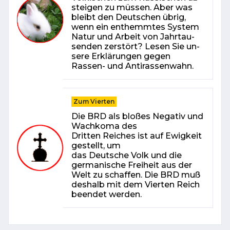
stei­gen zu müs­sen. Aber was
bleibt den Deut­schen üb­rig,
wenn ein ent­hemm­tes Sys­tem
Na­tur und Ar­beit von Jahr­tau­
sen­den zer­stört? Le­sen Sie un­
se­re Er­klä­run­gen ge­gen
Rassen- und An­ti­ras­sen­wahn.
Zum Vierten
Die BRD als bloßes Negativ und
Wachkoma des
Dritten Reiches ist auf Ewigkeit
gestellt, um
das Deutsche Volk und die
germanische Freiheit aus der
Welt zu schaffen. Die BRD muß
deshalb mit dem Vierten Reich
beendet werden.